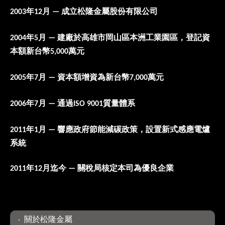
年
月
成立松隆金屬股份有限公司
2003
12
—
年
月
建廠於高雄市岡山區本洲工業園區，登記資
2004
5
—
本額新台幣
萬元
5,000
年
月
資本額增資為新台幣
萬元
2005
7
—
7,000
年
月
通過
質量體系
2006
7
—
ISO 9001
年
月
響應政府節能減碳政策，設置新式感應電爐
2011
1
—
系統
年
月迄今
關稅局核定本司為優良企業
2011
12
—
關於松隆金屬