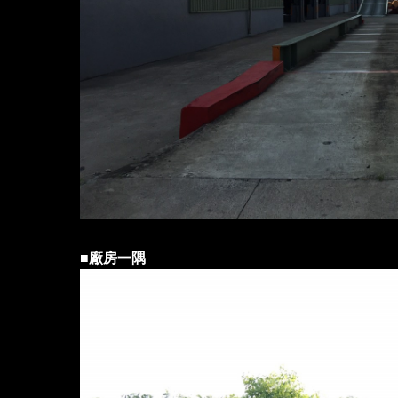
■
廠房一隅