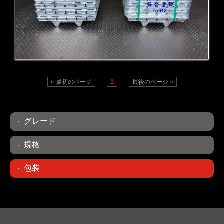
製品の包装
« 最初のページ
1
最後のページ »
グレード
規格
包装